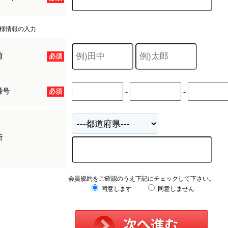
様情報の入力
前
必須
番号
必須
-
-
所
会員規約をご確認のうえ下記にチェックして下さい。
同意します
同意しません