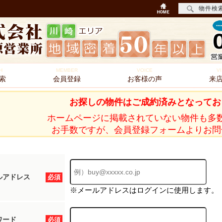
物件検
H
MEMBER
VOICE
VI
索
会員登録
お客様の声
来
お探しの物件はご成約済みとなってお
ホームページに掲載されていない物件も多
お手数ですが、会員登録フォームよりお問
ルアドレス
必須
※メールアドレスはログインに使用します。
ワード
必須