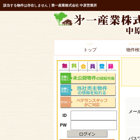
該当する物件は存在しません｜第一産業株式会社 中原営業所
TOP
SEARC
トップ
物件検
メー
ID
PW
パス