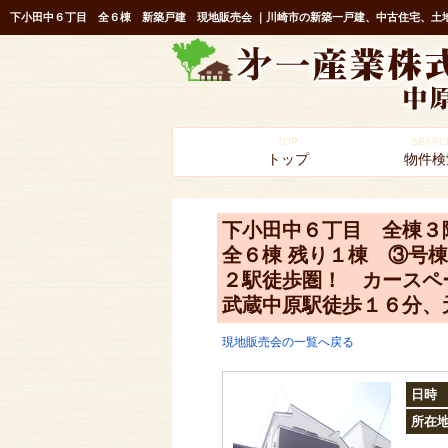
TOP
SEARC
トップ
物件検
下小田中６丁目 全棟３
全６棟 残り１棟 ③号棟
２駅徒歩圏！ カースペ
武蔵中原駅徒歩１６分、
現地販売会の一覧へ戻る
日時
所在