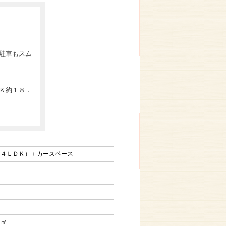
駐車もスム
Ｋ約１８．
（４ＬＤＫ）＋カースペース
㎡
９㎡