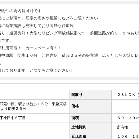
成物件の為内覧可能です
際にご覧頂き、居室の広さや風通しなどをご覧ください
隣に商業施設も充実しており閑静な住環境
当り・通風良好！大型なリビング開放感抜群です！前面道路が約９．１ｍあり
ズです。
駅利用可能！ カースペース有！！
蔵中原駅 徒歩１６分 元住吉駅 徒歩２５分の好立地 広々とした大型ＬＤ
帖
成しております、いつでもご覧ください！
間取り
２ＳＬＤＫ
武蔵中原」駅より徒歩１６分、東急東横
価格
駅より徒歩２５分
下小田中６丁目
面積
５９．３０
土地権利
所有権
延床面積
１０６．１