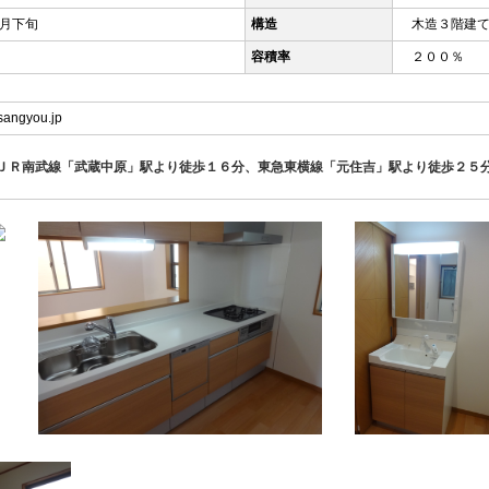
月下旬
構造
木造３階建
容積率
２００％
isangyou.jp
ＪＲ南武線「武蔵中原」駅より徒歩１６分、東急東横線「元住吉」駅より徒歩２５