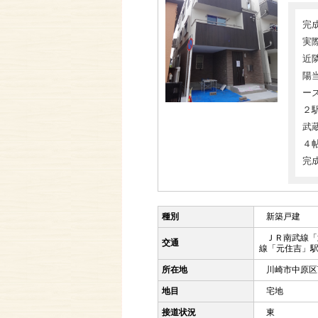
完
実
近
陽
ー
２
武
４
完
種別
新築戸建
ＪＲ南武線「
交通
線「元住吉」
所在地
川崎市中原区
地目
宅地
接道状況
東