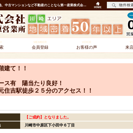
物件検
下小田中６丁目 全６棟 新築戸建 現地販売会 ｜川崎市の新築一戸建、中古住宅、土地、中古マンションなど不動産のことなら第一産業株式会社 中原営業所
H
MEMBER
VOICE
VI
索
会員登録
お客様の声
来
階建て！！
ース有 陽当たり良好！
元住吉駅徒歩２５分のアクセス！！
【ご成約】となりました。
地
川崎市中原区下小田中６丁目