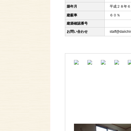
築年月
平成２８年６
建蔽率
６０％
建築確認番号
お問い合わせ
staff@daiich