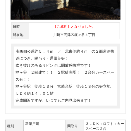
日時
【ご成約】となりました。
所在地
川崎市高津区梶ヶ谷４丁目
南西側公道約５．４ｍ ／ 北東側約４ｍ の２面道路接
道につき、陽当り・通風良好！
吹き抜けのあるリビングは開放感抜群です！
梶ヶ谷 ２階建て！！ ２駅徒歩圏！ ２台分カースペー
ス有！！
梶ヶ谷駅 徒歩１３分 宮崎台駅 徒歩１３分の好立地
ＬＤＫ約１４．０１帖
完成間近ですが、いつでもご内見出来ます！
新築戸建
３ＬＤＫ＋ロフト＋カー
種別
間取り
スペース２台