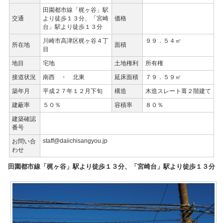
田園都市線「梶ヶ谷」駅
交通
より徒歩１３分、「宮崎
価格
台」駅より徒歩１３分
川崎市高津区梶ヶ谷４丁
９９．５４㎡
所在地
面積
目
地目
宅地
土地権利
所有権
接道状況
南西 ・ 北東
延床面積
７９．５９㎡
築年月
平成２７年１２月下旬
構造
木造スレート葺２階建て
建蔽率
５０％
容積率
８０％
建築確認
番号
staff@daiichisangyou.jp
お問い合
わせ
田園都市線「梶ヶ谷」駅より徒歩１３分、「宮崎台」駅より徒歩１３分