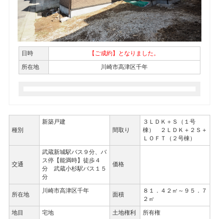
日時
【ご成約】となりました。
所在地
川崎市高津区千年
新築戸建
３ＬＤＫ＋Ｓ（１号
種別
間取り
棟） ２ＬＤＫ＋２Ｓ＋
ＬＯＦＴ（２号棟）
武蔵新城駅バス９分、バ
ス停【能満時】徒歩４
交通
価格
分 武蔵小杉駅バス１５
分
川崎市高津区千年
８１．４２㎡～９５．７
所在地
面積
２㎡
地目
宅地
土地権利
所有権