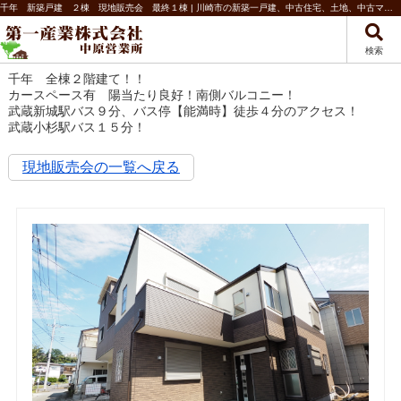
千年 新築戸建 ２棟 現地販売会 最終１棟 | 川崎市の新築一戸建、中古住宅、土地、中古マンションなど不動産のことなら第一産業株式会社 中原営業所
検索
千年 全棟２階建て！！
カースペース有 陽当たり良好！南側バルコニー！
武蔵新城駅バス９分、バス停【能満時】徒歩４分のアクセス！
武蔵小杉駅バス１５分！
現地販売会の一覧へ戻る