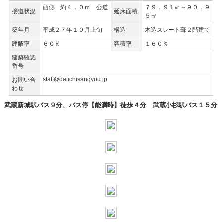
西側 約４．０ｍ 公道
７９．９１㎡～９０．９
接道状況
延床面積
５㎡
築年月
平成２７年１０月上旬
構造
木造スレート葺２階建て
建蔽率
６０％
容積率
１６０％
建築確認
番号
staff@daiichisangyou.jp
お問い合
わせ
武蔵新城駅バス９分、バス停【能満時】徒歩４分 武蔵小杉駅バス１５分